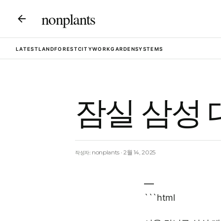
nonplants
LATEST
LAND
FOREST
CITY
WORK
GARDEN
SYSTEMS
잠실 삼성 
nonplants
2월 14, 2025
작성자:
```html