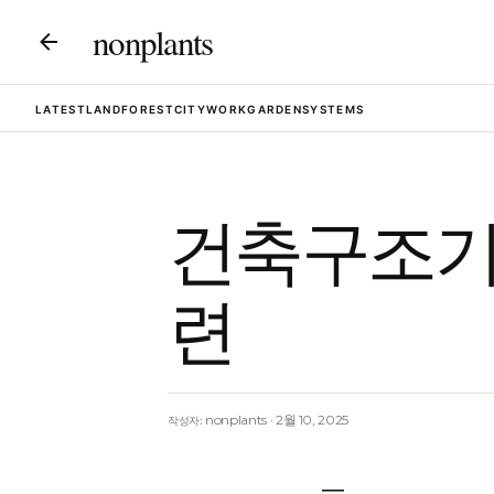
nonplants
LATEST
LAND
FOREST
CITY
WORK
GARDEN
SYSTEMS
건축구조기
련
nonplants
2월 10, 2025
작성자: